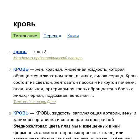
кровь
Толкование
Перевод
Книги
кровь
— кровь/ …
1
Морфемно-орфографический словарь
КРОВЬ
— жен. красная, жизненная жидкость, которая
2
обращается в животном теле, в жилах, силою сердца. Кровь
состоит из светлой, желтоватой пасоки и из крутой печенки;
алая, жильная, артериальная кровь обращается в боевых
жилах; черная, подкожная, венозная …
Толковый словарь Даля
КРОВЬ
— КРОВЬ, жидкость, заполняющая артерии, вены и
3
капиляры организма и состоящая из прозрачной
бледножелтоват. цвета плаз мы и взвешенных в ней
форменных элементов: красных кровяных телец, или