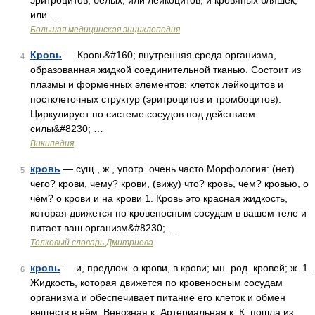
эритроцитов, белых, или лейкоцитов, и кровяных бляшек,
или …
Большая медицинская энциклопедия
Кровь
— Кровь&#160; внутренняя среда организма,
4
образованная жидкой соединительной тканью. Состоит из
плазмы и форменных элементов: клеток лейкоцитов и
постклеточных структур (эритроцитов и тромбоцитов).
Циркулирует по системе сосудов под действием
силы&#8230; …
Википедия
кровь
— сущ., ж., употр. очень часто Морфология: (нет)
5
чего? крови, чему? крови, (вижу) что? кровь, чем? кровью, о
чём? о крови и на крови 1. Кровь это красная жидкость,
которая движется по кровеносным сосудам в вашем теле и
питает ваш организм&#8230; …
Толковый словарь Дмитриева
кровь
— и, предлож. о крови, в крови; мн. род. кровей; ж. 1.
6
Жидкость, которая движется по кровеносным сосудам
организма и обеспечивает питание его клеток и обмен
веществ в нём. Венозная к. Артериальная к. К. пошла из