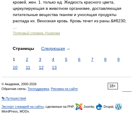
кровей, жен. 1. только ед. Жидкость красного цвета,
циркулирующая в животном организме, доставляющая
питательные вещества тканям и уносящая продукты
распада их. Венозная кровь. Кровь течет из раны.&#8230;
…
Толковый словарь Ушакова
Страницы
Следующая
→
1
2
3
4
5
6
7
8
9
10
11
12
13
© Академик, 2000-2026
18+
Обратная связь:
Техподдержка
,
Реклама на сайте
👣 Путешествия
Экспорт словарей на сайты
, сделанные на PHP,
Joomla,
Drupal,
WordPress, MODx.