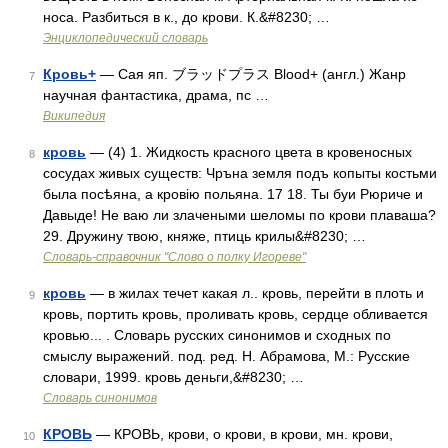
носа. Разбиться в к., до крови. К.&#8230; …
Энциклопедический словарь
Кровь+
— Сая яп. ブラッドプラス Blood+ (англ.) Жанр
7
научная фантастика, драма, пс …
Википедия
кровь
— (4) 1. Жидкость красного цвета в кровеносных
8
сосудах живых существ: Чръна земля подъ копыты костьми
была посѣяна, а кровію польяна. 17 18. Ты буи Рюриче и
Давыде! Не ваю ли злачеными шеломы по крови плаваша?
29. Дружину твою, княже, птиць крилы&#8230; …
Словарь-справочник "Слово о полку Игореве"
кровь
— в жилах течет какая л.. кровь, перейти в плоть и
9
кровь, портить кровь, проливать кровь, сердце обливается
кровью... . Словарь русских синонимов и сходных по
смыслу выражений. под. ред. Н. Абрамова, М.: Русские
словари, 1999. кровь деньги,&#8230; …
Словарь синонимов
КРОВЬ
— КРОВЬ, крови, о крови, в крови, мн. крови,
10